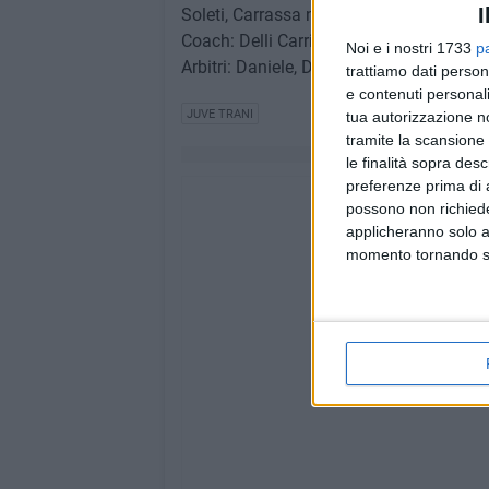
I
Soleti, Carrassa n.e.
Coach: Delli Carri — Assistente: Mansi
Noi e i nostri 1733
p
Arbitri: Daniele, De Maio
trattiamo dati person
e contenuti personali
JUVE TRANI
tua autorizzazione no
tramite la scansione 
le finalità sopra des
preferenze prima di 
possono non richieder
applicheranno solo a
momento tornando su 