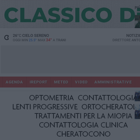
PI
Ora
26
°C
CIELO SERENO
NOTIZI
34°
OGGI MIN
25.5°
MAX
A
TRANI
DIRETTORE
ANTO
AGENDA
IREPORT
METEO
VIDEO
AMMINISTRATIVE
in
con