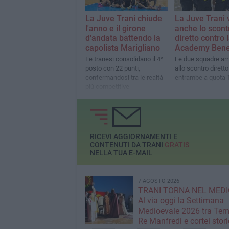
La Juve Trani chiude
La Juve Trani 
l'anno e il girone
anche lo scont
d'andata battendo la
diretto contro 
capolista Marigliano
Academy Bene
Le tranesi consolidano il 4^
Le due squadre ar
posto con 22 punti,
allo scontro diretto
confermandosi tra le realtà
entrambe a quota 1
più competitive
RICEVI AGGIORNAMENTI E
CONTENUTI DA TRANI
GRATIS
NELLA TUA E-MAIL
7 AGOSTO 2026
TRANI TORNA NEL MEDI
Al via oggi la Settimana
Medioevale 2026 tra Temp
Re Manfredi e cortei stori