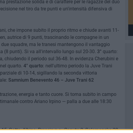
Una prestazione solida e di carattere per le ragazze del duo
cisione nel tiro da tre punti e un'intensità difensiva di
rani, che impone subito il proprio ritmo e chiude avanti 11-
nen, autrice di 9 punti, trascinando le compagne in un
 le due squadre, ma le tranesi mantengono il vantaggio
(8 punti). Si va all'intervallo lungo sul 20-30.
3°
quarto:
a, chiudendo il periodo sul 36-48. In evidenza Cherubini e
nel quarto.
4° quarto
: nell'ultimo periodo la Juve Trani
parziale di 10-14, sigillando la seconda vittoria
ale:
Samnium Benevento 46 – Juve Trani 62
razione, energia e tanto cuore. Si torna subito in campo
ttimanale contro Ariano Irpino — palla a due alle 18:30
n 15, Gatta, Albino, Brescia n.e., Caputo 2, Golemanska 20,