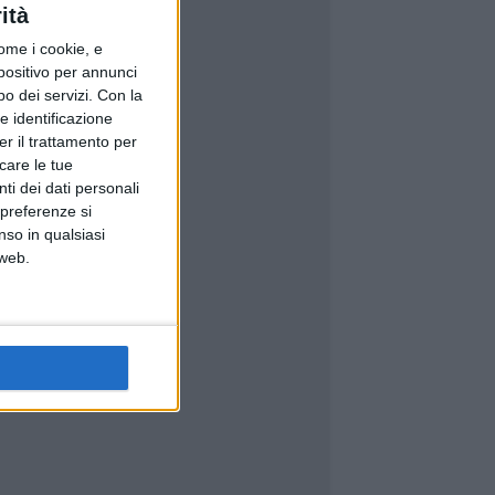
ità
ome i cookie, e
spositivo per annunci
o dei servizi.
Con la
e identificazione
er il trattamento per
icare le tue
ti dei dati personali
 preferenze si
nso in qualsiasi
 web.