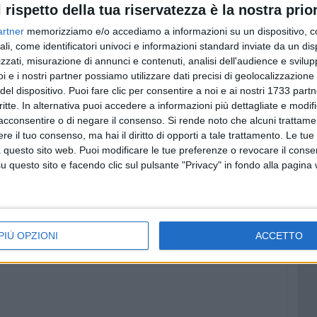
l rispetto della tua riservatezza è la nostra prior
artner
memorizziamo e/o accediamo a informazioni su un dispositivo, c
ali, come identificatori univoci e informazioni standard inviate da un di
zzati, misurazione di annunci e contenuti, analisi dell'audience e svilupp
i e i nostri partner possiamo utilizzare dati precisi di geolocalizzazione 
del dispositivo. Puoi fare clic per consentire a noi e ai nostri 1733 partn
critte. In alternativa puoi accedere a informazioni più dettagliate e modif
acconsentire o di negare il consenso.
Si rende noto che alcuni trattamen
e il tuo consenso, ma hai il diritto di opporti a tale trattamento. Le tue
 questo sito web. Puoi modificare le tue preferenze o revocare il conse
questo sito e facendo clic sul pulsante "Privacy" in fondo alla pagina
PIÙ OPZIONI
ACCETTO