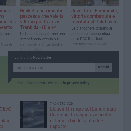
vince
Basket, una rimonta
Juve Trani Femminile,
ro
pazzesca che vale la
vittoria combattuta e
la Virtus
vittoria per la Juve
meritata al PalaLosito
vento
Trani: da -18 a +4
Le bianconere tornano al
successo imponendosi
rivavano
Le tranesi conquistano una
sulla BCC Basilicata
straordinaria vittoria sul
Potenza con un 50-47
6 punti
campo della Virtus Basket
Ariano Irpino
Iscriviti alla Newsletter
Iscriviti
Iscrivendoti accetti i
termini
e la
privacy policy
7 AGOSTO 2026
OEVO:
Liquami in mare sul Lungomare
Colombo: la segnalazione dei
lari,
cittadini chiede controlli e
ci
risposte