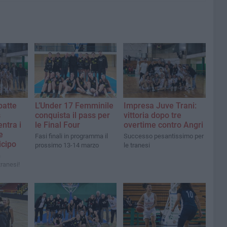
batte
L’Under 17 Femminile
Impresa Juve Trani:
s
conquista il pass per
vittoria dopo tre
ntra i
le Final Four
overtime contro Angri
e
Fasi finali in programma il
Successo pesantissimo per
icipo
prossimo 13-14 marzo
le tranesi
a
tranesi!