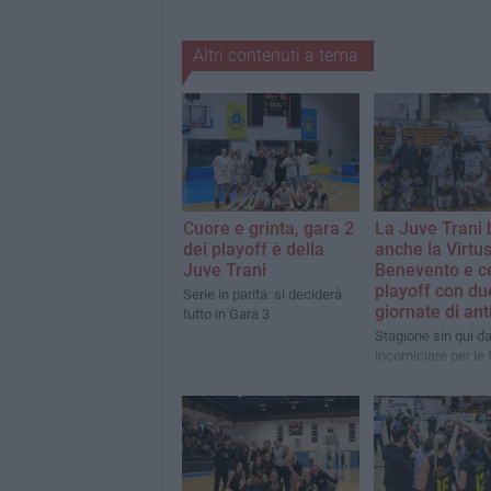
Altri contenuti a tema
Cuore e grinta, gara 2
La Juve Trani 
dei playoff è della
anche la Virtu
Juve Trani
Benevento e ce
playoff con du
Serie in parità: si deciderà
giornate di ant
tutto in Gara 3
Stagione sin qui d
incorniciare per le 