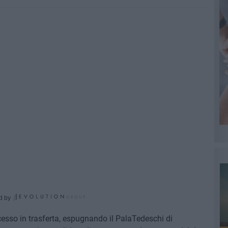
d by
sso in trasferta, espugnando il PalaTedeschi di