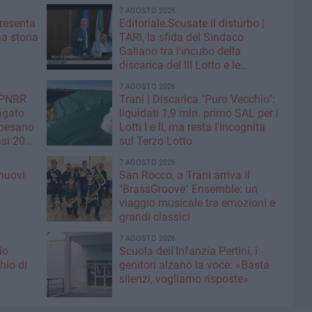
7 AGOSTO 2026
resenta
Editoriale.Scusate il disturbo |
na storia
TARI, la sfida del Sindaco
Galiano tra l'incubo della
discarica del III Lotto e le
strategie per tagliare la tassa sui
7 AGOSTO 2026
rifiuti
| PNRR
Trani | Discarica "Puro Vecchio":
Pagato
liquidati 1,9 mln. primo SAL per i
 pesano
Lotti I e II, ma resta l'incognita
si 20
sul Terzo Lotto
7 AGOSTO 2026
nuovi
San Rocco, a Trani arriva il
i
"BrassGroove" Ensemble: un
viaggio musicale tra emozioni e
grandi classici
7 AGOSTO 2026
io
Scuola dell'Infanzia Pertini, i
hio di
genitori alzano la voce: «Basta
silenzi, vogliamo risposte»