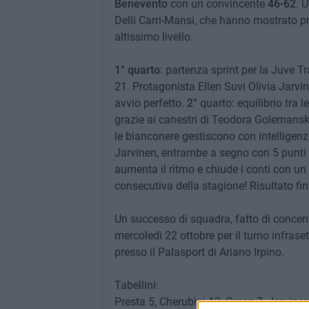
Benevento
con un convincente
46-62
. 
Delli Carri-Mansi, che hanno mostrato pre
altissimo livello.
1° quarto
: partenza sprint per la Juve T
21. Protagonista Ellen Suvi Olivia Jarvi
avvio perfetto.
2°
quarto: equilibrio tra
grazie ai canestri di Teodora Golemanska 
le bianconere gestiscono con intelligenz
Jarvinen, entrambe a segno con 5 punti 
aumenta il ritmo e chiude i conti con un 
consecutiva della stagione! Risultato fin
Un successo di squadra, fatto di concent
mercoledì 22 ottobre per il turno infrase
presso il Palasport di Ariano Irpino.
Tabellini:
Presta 5, Cherubini 13, Orosz 7, Jarvine