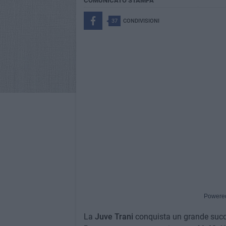
COMUNICATO STAMPA
37
CONDIVISIONI
Powere
La
Juve Trani
conquista un grande succe