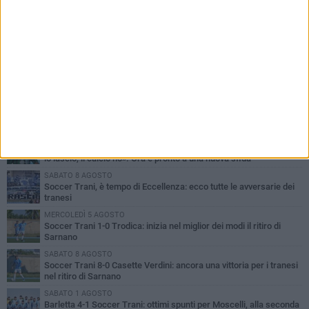
PIÙ LETTI QUESTA SETTIMANA
MERCOLEDÌ 5 AGOSTO
Trani | Nando Terrone chiude la carriera da calciatore: «Il campo
lo lascio, il calcio no». Ora è pronto a una nuova sfida
SABATO 8 AGOSTO
Soccer Trani, è tempo di Eccellenza: ecco tutte le avversarie dei
tranesi
MERCOLEDÌ 5 AGOSTO
Soccer Trani 1-0 Trodica: inizia nel miglior dei modi il ritiro di
Sarnano
SABATO 8 AGOSTO
Soccer Trani 8-0 Casette Verdini: ancora una vittoria per i tranesi
nel ritiro di Sarnano
SABATO 1 AGOSTO
Barletta 4-1 Soccer Trani: ottimi spunti per Moscelli, alla seconda