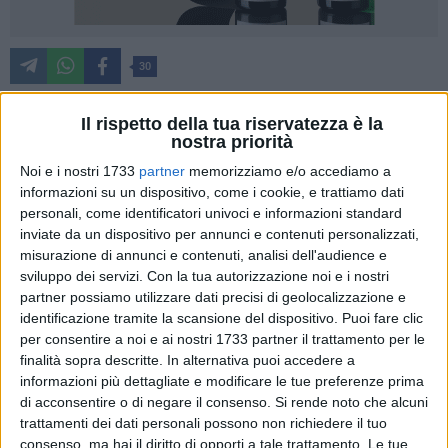
30
Il rispetto della tua riservatezza è la
nostra priorità
Il campo Bovio "Terra di conquista" e questo è dovuto a tanti
anni di abbandono e di incuria.
Noi e i nostri 1733
partner
memorizziamo e/o accediamo a
informazioni su un dispositivo, come i cookie, e trattiamo dati
personali, come identificatori univoci e informazioni standard
La Polisportiva Trani
, gestore del campo, questa mattina
inviate da un dispositivo per annunci e contenuti personalizzati,
all'apertura dei cancelli della struttura sportiva
ha dovuto
misurazione di annunci e contenuti, analisi dell'audience e
purtroppo documentare l'ennesimo atto vandalico da parte
sviluppo dei servizi.
Con la tua autorizzazione noi e i nostri
di sconosciuti
. La società sta rimettendo in sesto la struttura
partner possiamo utilizzare dati precisi di geolocalizzazione e
avendo ricevuto le chiavi da soli 15 giorni dal Comune in
identificazione tramite la scansione del dispositivo. Puoi fare clic
quanto vincitrice del bando pubblicato dall'amministrazione
per consentire a noi e ai nostri 1733 partner il trattamento per le
comunale che ne prevede la gestione per dieci anni. Diversi i
finalità sopra descritte. In alternativa puoi accedere a
informazioni più dettagliate e modificare le tue preferenze prima
danni accertati e documentati attraverso l'intervento del
di acconsentire o di negare il consenso.
Si rende noto che alcuni
servizio di sicurezza da parte della Pegaso e relativa
trattamenti dei dati personali possono non richiedere il tuo
denuncia presso i carabinieri di Trani.
consenso, ma hai il diritto di opporti a tale trattamento. Le tue